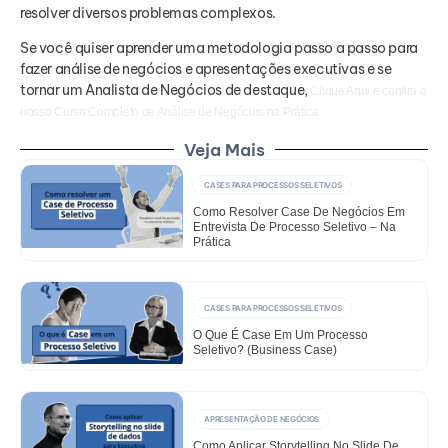
resolver diversos problemas complexos.
Se você quiser aprender uma metodologia passo a passo para
fazer análise de negócios e apresentações executivas e se
tornar um Analista de Negócios de destaque,
Clique Aqui e confira o
nosso Curso Completo de Análise de Negócios na Prática.
Veja Mais
CASES PARA PROCESSOS SELETIVOS
Como Resolver Case De Negócios Em
Entrevista De Processo Seletivo – Na
Prática
CASES PARA PROCESSOS SELETIVOS
O Que É Case Em Um Processo
Seletivo? (Business Case)
APRESENTAÇÃO DE NEGÓCIOS
Como Aplicar Storytelling No Slide De