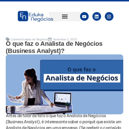
PARA EMPRESAS
SOBRE NÓS
Carreira Analista de Negócios
November 2, 2023
O que faz o Analista de Negócios
(Business Analyst)?
Antes de falar de fato o que faz o Analista de Negócios
(Business Analyst), é interessante saber o porquê que existe um
Analista de Negócios em uma empresa. (Se preferir o conteúdo