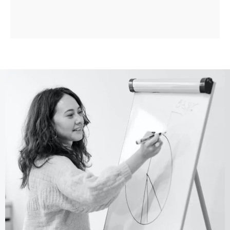
18:56
3. Estruturação do Problema
10:36
4. Análise do Problema
3:26
5. Solução do Problema
7:42
6. Apresentação das Recomendações
11:07
7. Como Aprender Mais