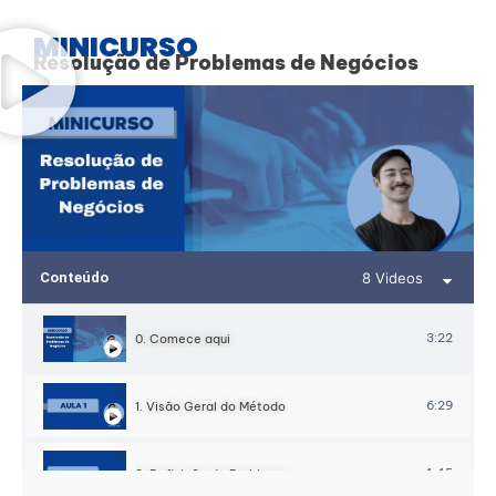
MINICURSO
Resolução de Problemas de Negócios
Conteúdo
8 Videos
3:22
0. Comece aqui
6:29
1. Visão Geral do Método
4:45
2. Definição do Problema