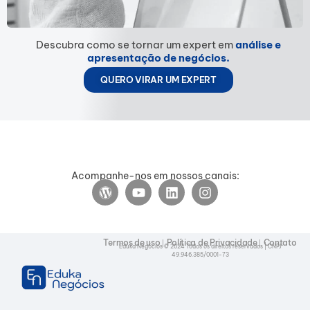
Descubra como se tornar um expert em
análise e
apresentação de negócios.
QUERO VIRAR UM EXPERT
Acompanhe-nos em nossos canais:
Termos de uso
Política de Privacidade
Contato
|
|
Eduka Negócios © 2024 Todos os direitos reservados | CNPJ
49.946.385/0001-73