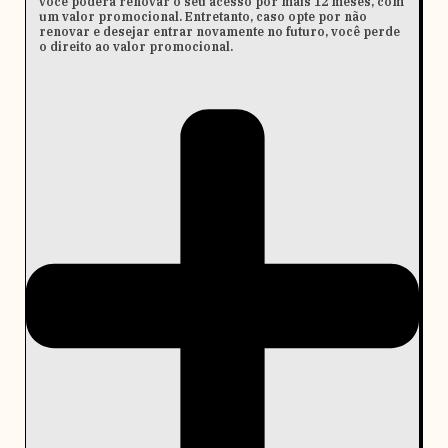
você poderá renovar o seu acesso por mais 12 meses, com
um valor promocional. Entretanto, caso opte por não
renovar e desejar entrar novamente no futuro, você perde
o direito ao valor promocional.